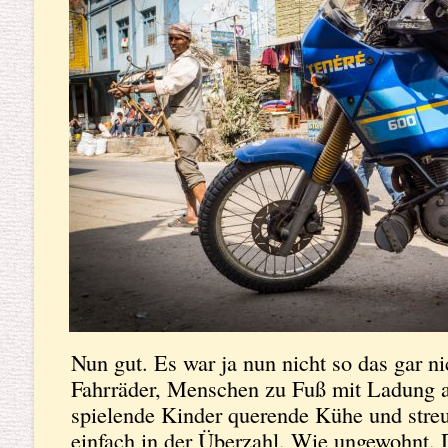
Nach der erfolgreichen Ausreise aus Indie
Grenzdokumente aus, Corinna erklärte de
Zollbeamten wo und wie ein Carnet de Pas
überhaupt zu stempeln sei. Der Grenzer sc
kleiner Schuljunge gebannt zu und schien
machen. Wir waren dagegen nur erleichter
neuer Abschnitt unserer Reise. Das konnt
füllten wir die Dokumente auch sehr gerne,
Unterschrift natürlich, für Sie selber aus.
Nun gut. Es war ja nun nicht so das gar ni
Fahrräder, Menschen zu Fuß mit Ladung a
spielende Kinder querende Kühe und str
einfach in der Überzahl. Wie ungewohnt.