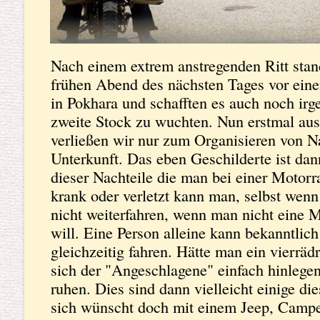
nächsten Tag auszuruhen.
In der Nacht, in welcher es keinerlei Ab
zu allem Überfluss auch noch irgendwann
Nach einem extrem anstregenden Ritt stand
Magen-Darm, Fieber, Hitze, kein Windha
frühen Abend des nächsten Tages vor ein
braucht nicht lange zu erklären was das b
in Pokhara und schafften es auch noch ir
es überhaupt richtig losgegangen war. Wi
zweite Stock zu wuchten. Nun erstmal au
einige Tage brauchen um die Krankheit zu
verließen wir nur zum Organisieren von N
an unseren Nerven. Na ihr könnt euch vors
Unterkunft. Das eben Geschilderte ist dan
nicht die erholsamste. Es musste eine Ent
dieser Nachteile die man bei einer Motorra
werden. Wir hatten ein schlechtes Gefühl 
krank oder verletzt kann man, selbst wenn d
die innere Stimme sollte man hören. Wen
nicht weiterfahren, wenn man nicht eine 
unwohl fühlt, muss man versuchen den St
will. Eine Person alleine kann bekanntlic
Vorausgesetzt man ist noch dazu in der 
gleichzeitig fahren. Hätte man ein vierräd
sich der "Angeschlagene" einfach hinlege
Am nächsten Morgen stand also fest, dass
ruhen. Dies sind dann vielleicht einige 
Wasser und Strom voraussichtlich mehrere
sich wünscht doch mit einem Jeep, Camp
sollte. Wir beschlossen die Krankheit zu v