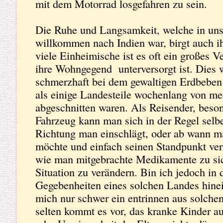
mit dem Motorrad losgefahren zu sein.
aus unserem selbstgewählten Dschungelca
evakuieren und irgendwie trotz Fieber n
Die Ruhe und Langsamkeit, welche in un
Schluss mit Abenteuer Wildnis, bevor es ü
willkommen nach Indien war, birgt auch ih
tiefer Griff in die Medizintasche brachte a
viele Einheimische ist es oft ein großes 
gepaart mit fiebersenkender Medikation he
ihre Wohngegend unterversorgt ist. Dies
mit hoher Dosis, wie gewünscht und wir 
schmerzhaft bei dem gewaltigen Erdbeben 
zu nutzen, um uns auf unsere Bikes zu s
als einige Landesteile wochenlang von me
Pokhara zu düsen.
abgeschnitten waren. Als Reisender, beso
Fahrzeug kann man sich in der Regel selb
Richtung man einschlägt, oder ab wann m
möchte und einfach seinen Standpunkt ve
wie man mitgebrachte Medikamente zu si
Situation zu verändern. Bin ich jedoch in 
Gegebenheiten eines solchen Landes hinein
mich nur schwer ein entrinnen aus solchen
selten kommt es vor, das kranke Kinder 