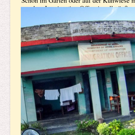
Schon im Garten oder auf der Kuhwiese 
vor dem Immigration Office im alleräußer
in welchem uns die weiße Wäsche der G
entgegenflatterte und sie uns dabei mit a
Tisch gelassen anschauten, wurde es klar.