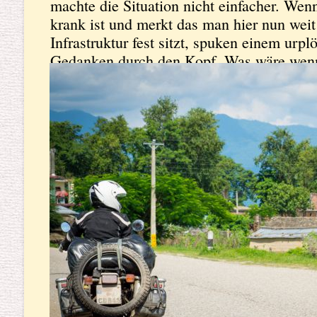
machte die Situation nicht einfacher. We
krank ist und merkt das man hier nun weit
Infrastruktur fest sitzt, spuken einem urp
Gedanken durch den Kopf. Was wäre wenn
selbst helfen kann und dies hier schlecht 
Malaria oder Grippe zu krepieren ist für M
Pakistan kommend, dann allerdings schon 
und man wischte den Gedanken beiseite. 
sind für mehrere Stunden an der Tagesor
er einfach nicht wieder. Auch nicht nach w
Der Guesthousebetreiber erzählte uns das 
letzten Tage so war und sie wären dadran 
er mit seinen Kollegen hinaus, um irgend
wieder zusammen zu flicken. Aha! Das all
niemand von uns denn er wollte anscheinen
richtige Platz um wieder gesund zu werden
dem Zimmer. Trotzdem beschlossen wir u