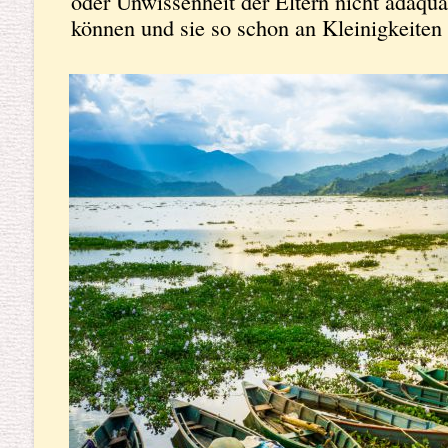
oder Unwissenheit der Eltern nicht adäqu
können und sie so schon an Kleinigkeiten 
Mit Pokhara änderten sich dann für uns w
internationalen Trekking und Bergsteiger
Hütte hier. Geld lag auf der Strasse oder 
vielen internationalen Touristen, so schie
Zentrum war, wie in so vielen anderen Tou
auch, ein Spießrutenlauf durch die Masse
Restaurants, Taxifahrern und Verkäufern v
Outdoorbekleidung. Denn jeder schien hie
Annapurnatrek, die heißen Quellen von Ta
wenigstens nur einfach westlich kulinari
Feiern zu wollen. Das Geld saß locker. Wi
nicht das Eine ohne das Andere. Will ma
muss man mit ihren negativen Seiten, die 
Touristenort auf diesem Erdball gibt, kl
die italienische Pizza und das Yak Steak u