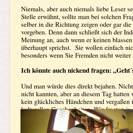
Niemals, aber auch niemals liebe Leser se
Stelle erwähnt, sollte man bei solchen Fra
selber in die Richtung zeigen oder gar di
vorgeben. Denn dann schließt sich der Ind
Meinung an, auch wenn er keinen blasse
überhaupt sprichst. Sie wollen einfach nic
besonders wenn Sie Fremden nicht weiter 
Ich könnte auch nickend fragen: „Geht
Und man würde dies direkt bejahen. Nicht
nicht kannten, aber an diesem Tag hatten 
kein glückliches Händchen und vergaßen i
kulturellen Gegebenheiten. Wir fragten ja 
Pension oder einem Laden, sondern nach 
allen dort Lebenden bekannten Grenze ihr
Selbst 5 km vor der Grenze schickten uns