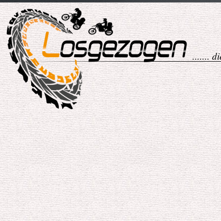
....... 